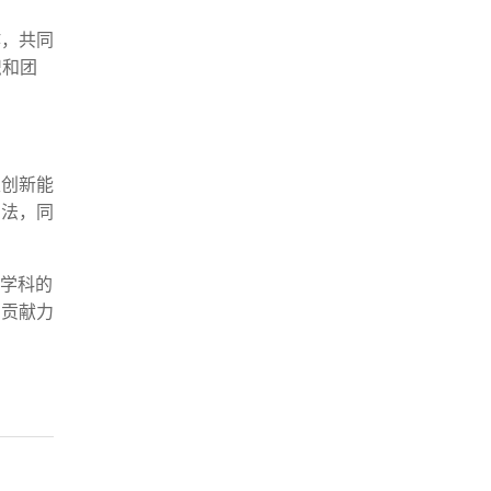
作，共同
识和团
生创新能
方法，同
多学科的
才贡献力