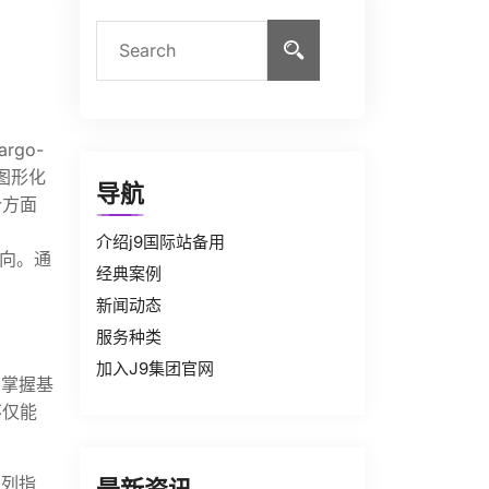
go-
图形化
导航
个方面
介绍j9国际站备用
方向。通
经典案例
新闻动态
服务种类
加入J9集团官网
和掌握基
不仅能
系列指