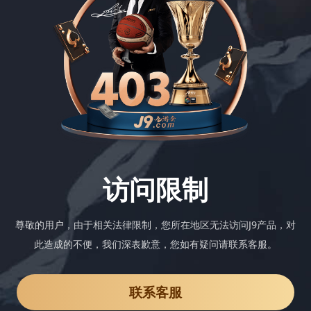
访问限制
尊敬的用户，由于相关法律限制，您所在地区无法访问J9产品，对
此造成的不便，我们深表歉意，您如有疑问请联系客服。
联系客服