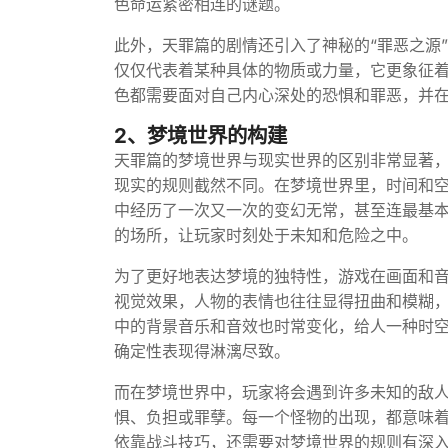
色命运紧密相连的谜题。
此外，天罪篇的剧情还引入了神秘的“罪恶之源
仅仅代表着某种具体的物质或力量，它更象征
色都需要面对自己内心深处的恐惧和罪恶，并
2、梦境世界的构建
天罪篇的梦境世界与现实世界的区别非常显著
现实的规则截然不同。在梦境世界里，时间和
中经历了一次又一次的变幻无常，甚至连最基
的场所，让玩家时刻处于未知和危险之中。
为了更好地表达梦境的独特性，游戏在画面和
视觉效果，人物的表情也往往显得扭曲和模糊
中的背景音乐和音效也时常变化，给人一种时
确定性表现得淋漓尽致。
而在梦境世界中，玩家将会遇到许多未知的敌
惧、负担或罪孽。每一个怪物的出现，都意味
依靠战斗技巧，还需要对梦境世界的规则有深