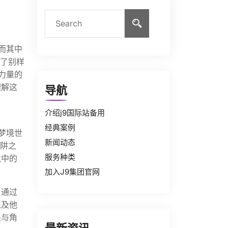
而其中
到了别样
力量的
理解这
导航
介绍j9国际站备用
经典案例
梦境世
新闻动态
陷阱之
服务种类
境中的
加入J9集团官网
。通过
以及他
是与角