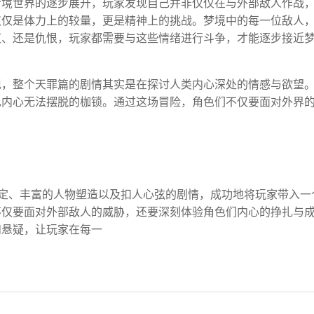
梦境世界的逐步展开，玩家发现自己并非仅仅在与外部敌人作战
仅仅是体力上的较量，更是精神上的挑战。梦境中的每一位敌人
疚、还是仇恨，玩家都需要与这些情绪进行斗争，才能逐步接近
现，整个天罪篇的剧情其实是在探讨人类内心深处的情感与欲望
色内心无法摆脱的枷锁。通过这场冒险，角色们不仅要面对外界
定、丰富的人物塑造以及扣人心弦的剧情，成功地将玩家带入一
不仅要面对外部敌人的威胁，还要深刻体验角色们内心的挣扎与
和悬疑，让玩家在每一