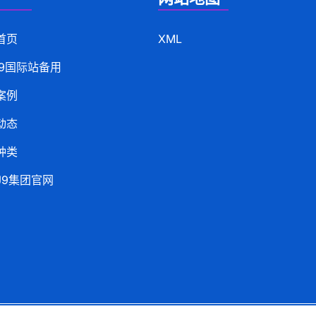
首页
XML
j9国际站备用
案例
动态
种类
J9集团官网