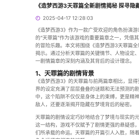
《造梦西游3天罪篇全新剧情揭秘 探寻隐
2025-04-17 12:28:03
《造梦西游3》作为一款广受欢迎的角色扮演游
的“天罪篇”作为该游戏的重要篇章之一，凭借
的冒险乐趣。本文将围绕《造梦西游3天罪篇全
揭示。通过分析天罪篇的关键情节、人物设定
一剧情篇章的深刻内涵及其背后的设计理念。
1、天罪篇的剧情背景
《造梦西游3》的天罪篇与前两篇章相比，显得
界的设定充满了层层叠叠的谜题和无法预测的剧
中，这个陷阱不仅仅是身体上的束缚，更是精
敌人，还要逐渐揭开隐藏在梦境背后的秘密。
天罪篇的剧情设定巧妙地结合了梦境与现实的
这一结构，游戏不仅赋予了剧情更强的悬疑感
们所承载的命运。天罪篇的开篇引人入胜，随