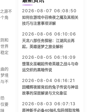
最新资讯
2026-08-07 06:08:50
恶之源不
一个角
如何在游戏中召唤夜之魇及其相关
技巧与注意事项详解
2026-08-06 06:10:06
规则和
天龙八部任务探秘：江湖风云再
个世界
起，英雄逐梦之旅全解析
不稳定
2026-08-05 06:16:09
堕落女巫崛起传奇英雄之战斗与命
扭曲的
运交织的黑暗传说
，梦境
2026-08-04 06:16:21
感与不
因幡辉夜姬背后的兔子传说与神话
故事的深层解读与文化象征
的恐
2026-08-03 06:07:13
不仅要
趣味
原神新手必备40抽礼包码领取攻略