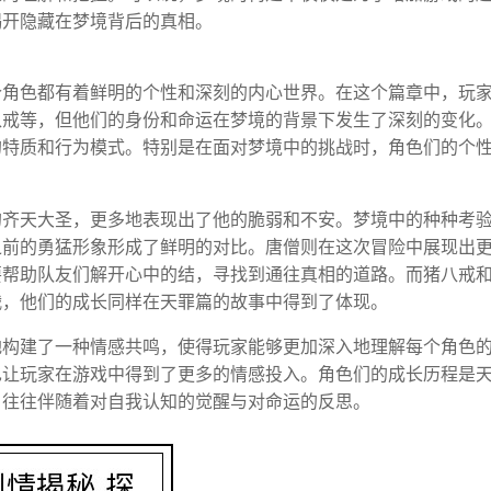
揭开隐藏在梦境背后的真相。
个角色都有着鲜明的个性和深刻的内心世界。在这个篇章中，玩
八戒等，但他们的身份和命运在梦境的背景下发生了深刻的变化
的特质和行为模式。特别是在面对梦境中的挑战时，角色们的个
的齐天大圣，更多地表现出了他的脆弱和不安。梦境中的种种考
之前的勇猛形象形成了鲜明的对比。唐僧则在这次冒险中展现出
要帮助队友们解开心中的结，寻找到通往真相的道路。而猪八戒
战，他们的成长同样在天罪篇的故事中得到了体现。
地构建了一种情感共鸣，使得玩家能够更加深入地理解每个角色
也让玩家在游戏中得到了更多的情感投入。角色们的成长历程是
，往往伴随着对自我认知的觉醒与对命运的反思。