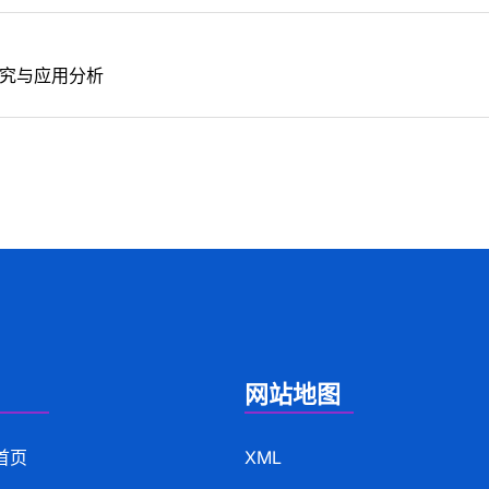
略研究与应用分析
网站地图
首页
XML