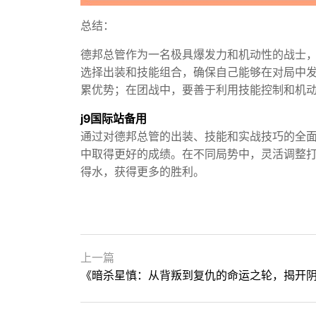
总结：
德邦总管作为一名极具爆发力和机动性的战士
选择出装和技能组合，确保自己能够在对局中
累优势；在团战中，要善于利用技能控制和机
j9国际站备用
通过对德邦总管的出装、技能和实战技巧的全
中取得更好的成绩。在不同局势中，灵活调整
得水，获得更多的胜利。
上一篇
《暗杀星慎：从背叛到复仇的命运之轮，揭开