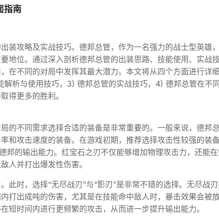
面指南
的出装攻略及实战技巧。德邦总管，作为一名强力的战士型英雄
重要地位。通过深入剖析德邦总管的出装思路、技能使用、实战
雄，在不同的对局中发挥其最大潜力。本文将从四个方面进行详
技能解析与使用技巧，3) 德邦总管的实战技巧，4) 德邦总管在不
中取得更多的胜利。
对局的不同需求选择合适的装备是非常重要的。一般来说，德邦
击率和攻击速度的装备。在游戏初期，推荐选择攻击性较强的装
提升德邦的输出能力。红宝石之刃不仅能够增加物理攻击力，还能在
近敌人并打出爆发性伤害。
。此时，选择“无尽战刃”与“影刃”是非常不错的选择。无尽战刃
间内打出成吨的伤害，尤其是在技能命中敌人时，暴击效果会被
够在短时间内进行更频繁的攻击，从而进一步提升输出能力。