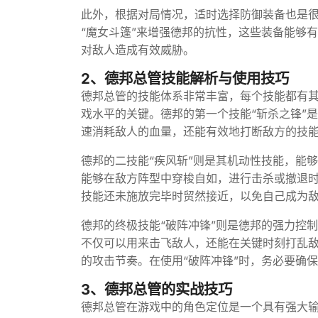
此外，根据对局情况，适时选择防御装备也是很
“魔女斗篷”来增强德邦的抗性，这些装备能够
对敌人造成有效威胁。
2、德邦总管技能解析与使用技巧
德邦总管的技能体系非常丰富，每个技能都有
戏水平的关键。德邦的第一个技能“斩杀之锋”
速消耗敌人的血量，还能有效地打断敌方的技
德邦的二技能“疾风斩”则是其机动性技能，能
能够在敌方阵型中穿梭自如，进行击杀或撤退
技能还未施放完毕时贸然接近，以免自己成为
德邦的终极技能“破阵冲锋”则是德邦的强力控
不仅可以用来击飞敌人，还能在关键时刻打乱
的攻击节奏。在使用“破阵冲锋”时，务必要确
3、德邦总管的实战技巧
德邦总管在游戏中的角色定位是一个具有强大