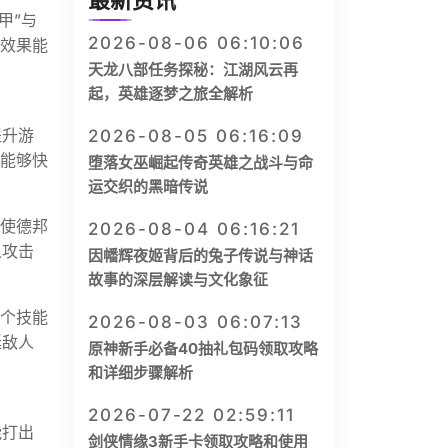
最新资讯
甲”与
2026-08-06 06:10:06
击效果能
天龙八部任务探秘：江湖风云再
起，英雄逐梦之旅全解析
提升游
2026-08-05 06:16:09
仅能够快
堕落女巫崛起传奇英雄之战斗与命
运交织的黑暗传说
，使德邦
2026-08-04 06:16:21
人攻击
因幡辉夜姬背后的兔子传说与神话
故事的深层解读与文化象征
这个技能
2026-08-03 06:07:13
延敌人
原神新手必备40抽礼包码领取攻略
和详细步骤解析
2026-07-22 02:59:11
能打出
剑侠情缘3新手卡领取攻略和使用