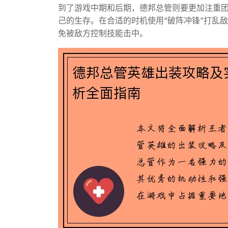
到了游戏中期和后期，德邦总管则要更加注重
己的生存。在合适的时机使用“破阵冲锋”打乱
免被敌方控制技能击中。