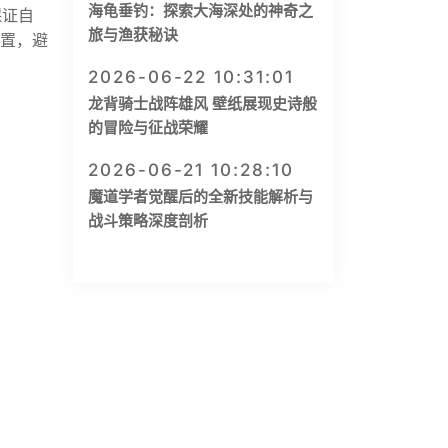
海龟垂钓：探索大海深处的神奇之
保证自
旅与渔获秘诀
位置，避
2026-06-22 10:31:01
龙背骑士战阵雄风 壁纸展现史诗般
的冒险与征战荣耀
2026-06-21 10:28:10
魔道学者觉醒后的全新技能解析与
战斗策略深度剖析