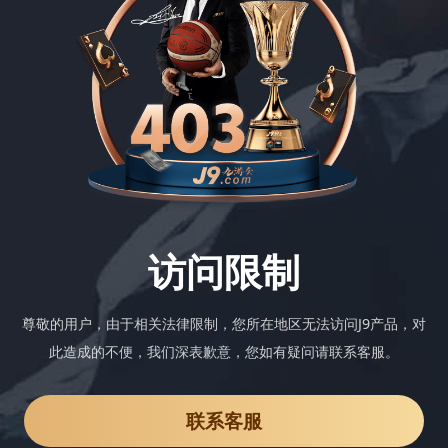
访问限制
尊敬的用户，由于相关法律限制，您所在地区无法访问J9产品，对
此造成的不便，我们深表歉意，您如有疑问请联系客服。
联系客服