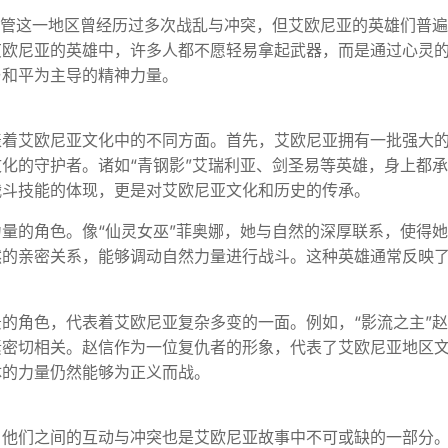
尽管这一地区曾经历过多次战乱与冲突，但艾欧尼亚的英雄们普
艾欧尼亚的英雄中，许多人都不愿轻易拿起武器，而是通过心灵
与和平为主导的精神力量。
表着艾欧尼亚文化中的不同方面。首先，艾欧尼亚拥有一批强大
化的守护者。诸如“青钢影”艾瑞利亚、剑圣易等英雄，身上都
战斗技能的体现，更是对艾欧尼亚文化和历史的传承。
量的角色。像“仙灵女巫”菲奥娜，她与自然的深厚联系，使得
然的亲密关系，能够调动自然力量进行战斗。这种英雄通常反映
。
的角色，代表着艾欧尼亚复杂多变的一面。例如，“影流之主”
素密切相关。赵信作为一位复仇者的形象，代表了艾欧尼亚地区
体的力量仍然能够为正义而战。
，他们之间的互动与冲突也是艾欧尼亚故事中不可或缺的一部分