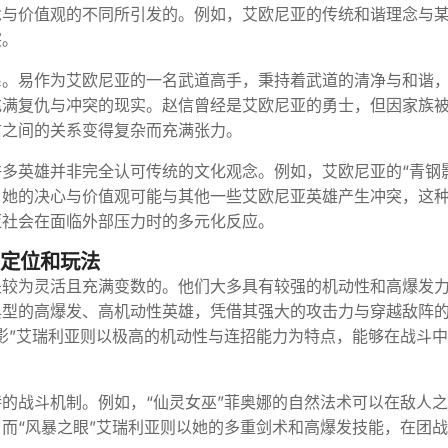
念与价值观的不同所引发的。例如，艾欧尼亚的传统和谐理念与
突。
系。易作为艾欧尼亚的一名武道高手，秉持着武道的清净与和谐
充满复仇与冲突的现实。赵信曾经是艾欧尼亚的勇士，但因家族
信之间的关系变得复杂而充满张力。
多英雄并非完全认可传统的文化观念。例如，艾欧尼亚的“青钢
，她的决心与价值观可能与其他一些艾欧尼亚英雄产生冲突，这
亚社会在面临外部压力时的多元化反应。
的定位和玩法
是较为灵活且充满变数的。他们大多具有较强的机动性和高爆发
典型的高爆发、高机动性英雄，凭借其强大的攻击力与穿越敌阵
影”艾瑞利亚则以极高的机动性与连招能力为特点，能够在战斗
的战斗机制。例如，“仙灵女巫”菲奥娜的自然法术可以在敌人
而“风暴之眼”艾瑞利亚则以她的多重剑术和高爆发技能，在团