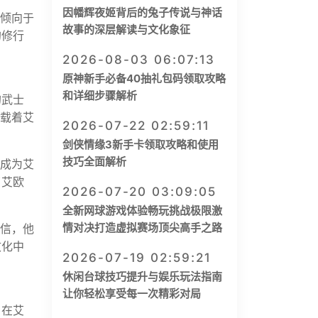
因幡辉夜姬背后的兔子传说与神话
遍倾向于
故事的深层解读与文化象征
的修行
2026-08-03 06:07:13
原神新手必备40抽礼包码领取攻略
和详细步骤解析
的武士
承载着艾
2026-07-22 02:59:11
剑侠情缘3新手卡领取攻略和使用
技巧全面解析
她成为艾
了艾欧
2026-07-20 03:09:05
全新网球游戏体验畅玩挑战极限激
情对决打造虚拟赛场顶尖高手之路
赵信，他
文化中
2026-07-19 02:59:21
休闲台球技巧提升与娱乐玩法指南
让你轻松享受每一次精彩对局
。在艾