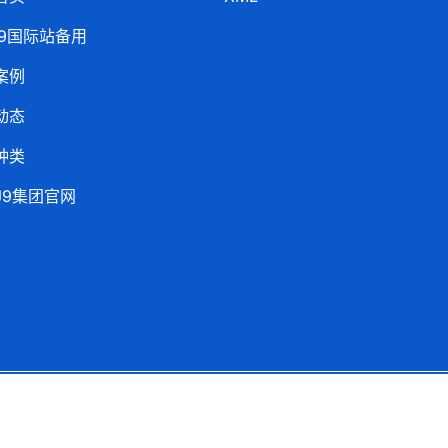
j9国际站备用
案例
动态
种类
J9集团官网
Copyright ©
j9国际版
.